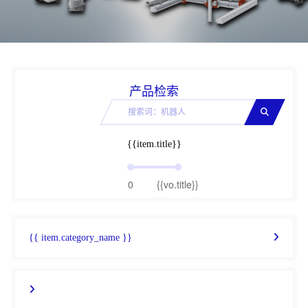
产品检索
{{item.title}}
0
{{vo.title}}
{{ item.category_name }}